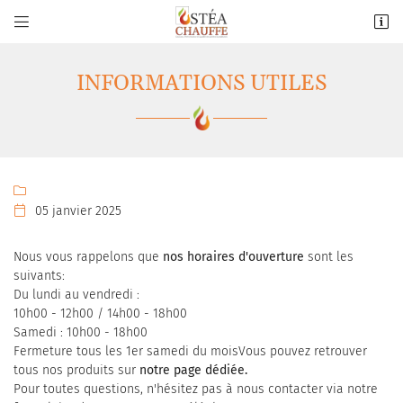


61 route nationale 20
91180 Saint-Germain-lès-Arpajon
INFORMATIONS UTILES
01 64 55 18 80

05 janvier 2025

Nous vous rappelons que
nos horaires d'ouverture
sont les
suivants:
Adresse email de réception

Du lundi au vendredi :
10h00 - 12h00 / 14h00 - 18h00
En cochant cette case, vous consentez à recevoir nos propositions commerciales à
l'adresse email indiqué ci-dessus. Vous pouvez vous désinscrire à tout moment en
Samedi : 10h00 - 18h00
utilisant
le formulaire de désinscription
.
Fermeture tous les 1er samedi du moisVous pouvez retrouver
tous nos produits sur
notre page dédiée.
INSCRIPTION
Pour toutes questions, n'hésitez pas à nous contacter via notre