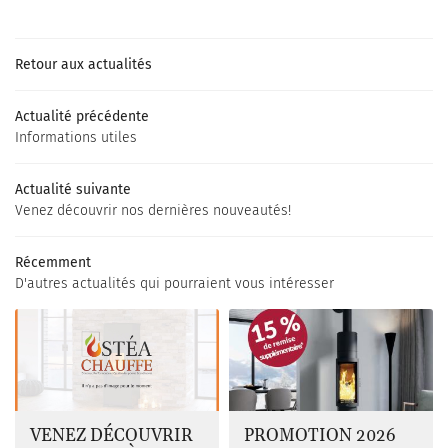
UNE QUESTI
Retour aux actualités
Accueil
Actualité précédente
 – Insert - Cheminée
01 64 55 18 8
Informations utiles
os installations
Actualité suivante
Catalogues
Venez découvrir nos dernières nouveautés!
Actualités
Récemment
REJOIGNEZ-NOU
Contact
D'autres actualités qui pourraient vous intéresser
VENEZ DÉCOUVRIR
PROMOTION 2026