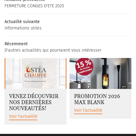
FERMETURE CONGES D'ETE 2025
Accueil
 – Insert - Cheminée
01 64 55 18 8
Actualité suivante
Informations utiles
os installations
Catalogues
Récemment
D'autres actualités qui pourraient vous intéresser
Actualités
REJOIGNEZ-NOU
Contact
VENEZ DÉCOUVRIR
PROMOTION 2026
NOS DERNIÈRES
MAX BLANK
NOUVEAUTÉS!
Voir l'actualité
Voir l'actualité