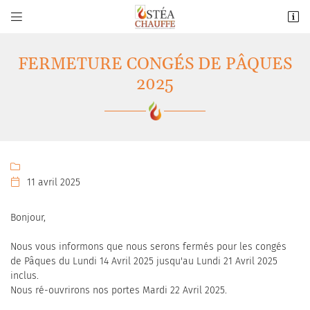


61 route nationale 20
91180 Saint-Germain-lès-Arpajon
FERMETURE CONGÉS DE PÂQUES
01 64 55 18 80
2025

11 avril 2025

Adresse email de réception

Bonjour,
En cochant cette case, vous consentez à recevoir nos propositions commerciales à
Nous vous informons que nous serons fermés pour les congés
l'adresse email indiqué ci-dessus. Vous pouvez vous désinscrire à tout moment en
utilisant
le formulaire de désinscription
.
de Pâques du Lundi 14 Avril 2025 jusqu'au Lundi 21 Avril 2025
inclus.
INSCRIPTION
Nous ré-ouvrirons nos portes Mardi 22 Avril 2025.