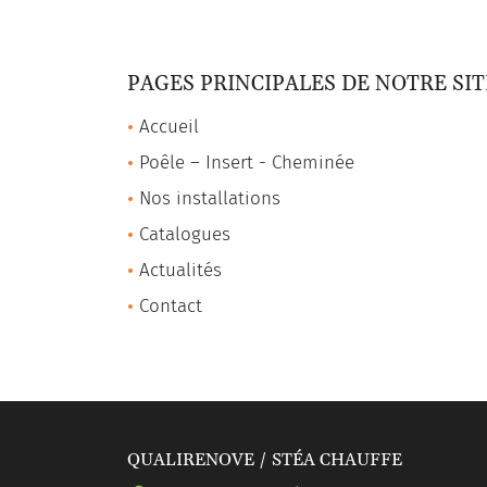
commerciales à l'adresse email indiqué ci-dessus. Vous pouvez vou
désinscrire à tout moment en utilisant
le formulaire de désinscripti
PAGES PRINCIPALES DE NOTRE SITE
INSCRIPTION
Accueil
Poêle – Insert - Cheminée
Nos installations
Catalogues
Actualités
Contact
QUALIRENOVE / STÉA CHAUFFE