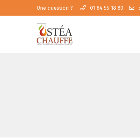
Une question ?
01 64 55 18 80
61 route nationale 20
91180 Saint-Germain-lès-Arpajon
01 64 55 18 80
Adresse email de réception

En cochant cette case, vous consentez à recevoir nos propositions